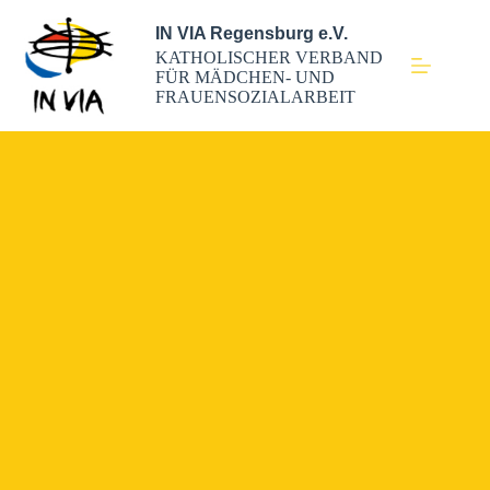
IN VIA Regensburg e.V.
KATHOLISCHER VERBAND
FÜR MÄDCHEN- UND
FRAUENSOZIALARBEIT