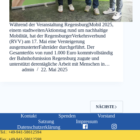
Während der Veranstaltung Regensburg|Mobil 2025,
einem stadtweitenAktionstag rund um nachhaltige
Mobilität, hat der RegensburgerVerkehrsverbund
(RVV) am 17. Mai eine Versteigerung
ausgemusterterFahrräder durchgeführt. Der
Gesamterlös von rund 1.000 Euro kommtvollständig
der Bahnhofsmission Regensburg zugute und
unterstützt derentägliche Arbeit mit Menschen in…
admin
22. Mai 2025
NÄCHSTE
Kontakt
Spenden
Vorstand
Satzung
Impressum
Datenschutzerklärung
Tel.:
+49-941-58612594
Fax:
+49-941-58612598